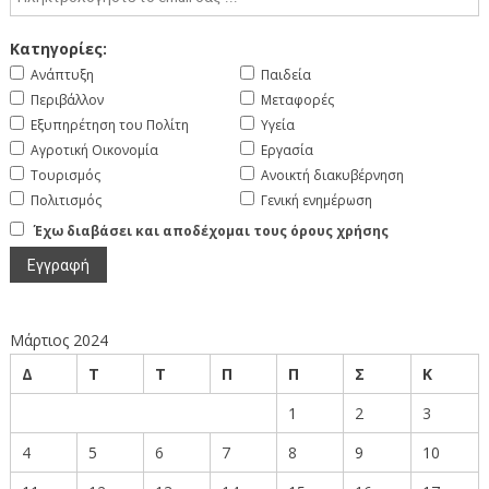
Κατηγορίες:
Ανάπτυξη
Παιδεία
Περιβάλλον
Μεταφορές
Εξυπηρέτηση του Πολίτη
Υγεία
Αγροτική Οικονομία
Εργασία
Τουρισμός
Ανοικτή διακυβέρνηση
Πολιτισμός
Γενική ενημέρωση
Έχω διαβάσει και αποδέχομαι τους όρους χρήσης
Μάρτιος 2024
Δ
Τ
Τ
Π
Π
Σ
Κ
1
2
3
4
5
6
7
8
9
10