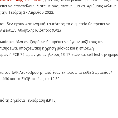
έπει να αποστείλουν λίστα με ονοματεπώνυμα και Αριθμούς Δελτίων
 την Τετάρτη 27 Απριλίου 2022.
ας που δεν έχουν Αστυνομική Ταυτότητα) τα σωματεία θα πρέπει να
ν Δελτίων Αθλητικής Ιδιότητας (ΟΧΕ).
ωπία και όλοι ανεξαιρέτως θα πρέπει να έχουν μαζί τους την
πίσης είναι υποχρεωτική η
χρήση μάσκας και η επίδειξη
ρών ή PCR 72 ωρών για ανηλίκους 13-17 ετών και self test την ημέρ
ρια του ΔΑΚ Λευκόβρυσης, από έναν εκπρόσωπο κάθε Σωματείου/
:30 και το Σάββατο έως τις 19:30.
από τη Δημόσια Τηλεόραση (ΕΡΤ3)