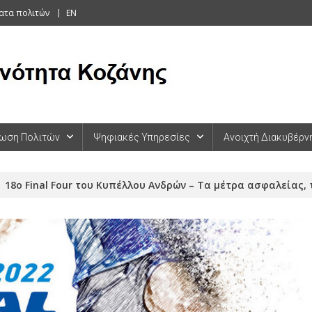
ατα πολιτών
EN
ωση Πολιτών
Ψηφιακές Υπηρεσίες
Ανοιχτή Διακυβέρν
18o Final Four του Κυπέλλου Ανδρών – Τα μέτρα ασφαλείας,