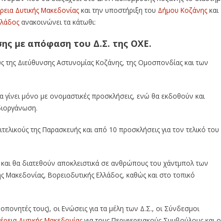
ρεια Δυτικής Μακεδονίας
και την υποστήριξη του
Δήμου Κοζάνης
και
λλάδος
ανακοινώνει τα κάτωθι:
ισης με απόφαση του Δ.Σ. της ΟΧΕ.
 της Διεύθυνσης Αστυνομίας Κοζάνης, της Ομοσπονδίας και των
α γίνει μόνο με ονομαστικές προσκλήσεις, ενώ θα εκδοθούν και
διοργάνωση.
ιτελικούς της Παρασκευής και από 10 προσκλήσεις για τον τελικό του
 και θα διατεθούν αποκλειστικά σε ανθρώπους του χάντμπολ των
ς Μακεδονίας, Βορειοδυτικής Ελλάδος, καθώς και στο τοπικό
ροπονητές τους), οι Ενώσεις για τα μέλη των Δ.Σ., οι Σύνδεσμοι
έρεια Δυτικής Μακεδονίας
για τους Περιφερειακούς Συμβούλους και ο