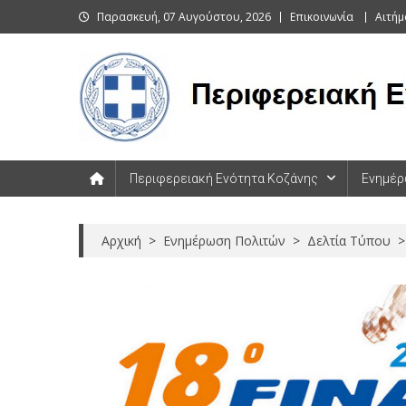
Skip
Παρασκευή, 07 Αυγούστου, 2026
Επικοινωνία
Αιτήμ
to
content
Περιφερειακή Ενότητα Κοζάνης
Περιφερειακή Ενότητα Κοζάνης
Ενημέρ
Αρχική
>
Ενημέρωση Πολιτών
>
Δελτία Τύπου
>