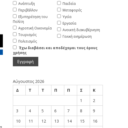
Ανάπτυξη
Παιδεία
Περιβάλλον
Μεταφορές
Εξυπηρέτηση του
Υγεία
Πολίτη
Εργασία
Αγροτική Οικονομία
Ανοικτή διακυβέρνηση
Τουρισμός
Γενική ενημέρωση
Πολιτισμός
Έχω διαβάσει και αποδέχομαι τους όρους
χρήσης
Αύγουστος 2026
Δ
Τ
Τ
Π
Π
Σ
Κ
1
2
3
4
5
6
7
8
9
10
11
12
13
14
15
16
α