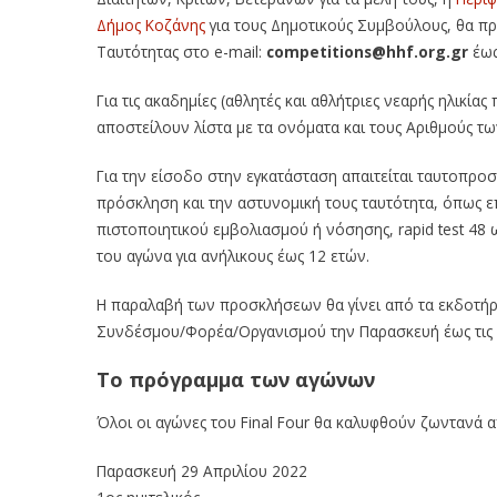
Δήμος Κοζάνης
για τους Δημοτικούς Συμβούλους, θα πρ
Ταυτότητας στο
e-mail:
competitions@hhf.org.gr
έως
Για τις ακαδημίες (αθλητές και αθλήτριες νεαρής ηλικί
αποστείλουν λίστα με τα ονόματα και τους Αριθμούς τω
Για την είσοδο στην εγκατάσταση απαιτείται ταυτοπροσ
πρόσκληση και την αστυνομική τους ταυτότητα, όπως ε
πιστοποιητικού εμβολιασμού ή νόσησης, rapid test 48 ω
του αγώνα για ανήλικους έως 12 ετών.
Η παραλαβή των προσκλήσεων θα γίνει από τα εκδοτή
Συνδέσμου/Φορέα/Οργανισμού την Παρασκευή έως τις 14
Το πρόγραμμα των αγώνων
Όλοι οι αγώνες του Final Four θα καλυφθούν ζωντανά 
Παρασκευή 29 Απριλίου 2022