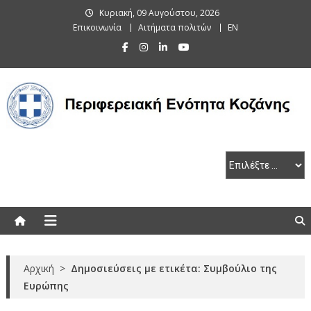
Skip
Κυριακή, 09 Αυγούστου, 2026
to
Επικοινωνία
Αιτήματα πολιτών
EN
content
Περιφερειακή Ενότητα Κοζάνης
Αρχική
>
Δημοσιεύσεις με ετικέτα: Συμβούλιο της
Ευρώπης