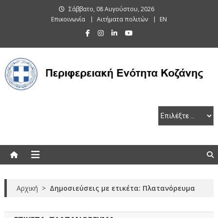
Skip
Σάββατο, 08 Αυγούστου, 2026
to
Επικοινωνία
Αιτήματα πολιτών
EN
content
Περιφερειακή Ενότητα Κοζάνης
Αρχική
>
Δημοσιεύσεις με ετικέτα: Πλατανόρευμα