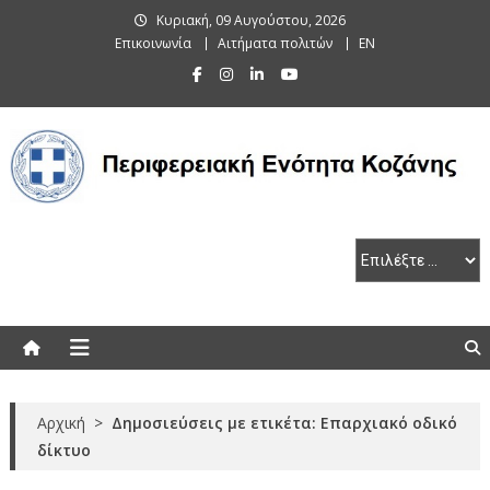
Skip
Κυριακή, 09 Αυγούστου, 2026
to
Επικοινωνία
Αιτήματα πολιτών
EN
content
Περιφερειακή Ενότητα Κοζάνης
Αρχική
>
Δημοσιεύσεις με ετικέτα: Επαρχιακό οδικό
δίκτυο