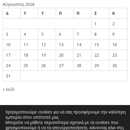
Αύγουστος 2026
Δ
Τ
Τ
Π
Π
Σ
Κ
1
2
3
4
5
6
7
8
9
10
11
12
13
14
15
16
17
18
19
20
21
22
23
24
25
26
27
28
29
30
31
« Ιούλ
Χρησιμοποιούμε cookies για να σας προσφέρουμε την καλύτερη
εμπειρία στον ιστότοπό μας.
Μπορείτε να μάθετε περισσότερα σχετικά με τα cookies που
Δημοκρατίας 27, Κοζάνη 50100 | Τηλέφωνο:
χρησιμοποιούμε ή να τα απενεργοποιήσετε, κάνοντας κλικ στις