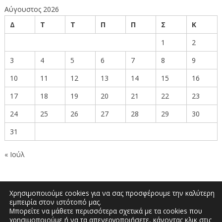
Αύγουστος 2026
Δ
Τ
Τ
Π
Π
Σ
Κ
1
2
3
4
5
6
7
8
9
10
11
12
13
14
15
16
17
18
19
20
21
22
23
24
25
26
27
28
29
30
31
« Ιούλ
Χρησιμοποιούμε cookies για να σας προσφέρουμε την καλύτερη
εμπειρία στον ιστότοπό μας.
Μπορείτε να μάθετε περισσότερα σχετικά με τα cookies που
Δημοκρατίας 27, Κοζάνη 50100 | Τηλέφωνο:
χρησιμοποιούμε ή να τα απενεργοποιήσετε, κάνοντας κλικ στις