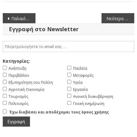
Πλοήγηση
Παλαιότερα άρθρα
Νεότερα άρθρα
άρθρων
Εγγραφή στο Newsletter
Κατηγορίες:
Ανάπτυξη
Παιδεία
Περιβάλλον
Μεταφορές
Εξυπηρέτηση του Πολίτη
Υγεία
Αγροτική Οικονομία
Εργασία
Τουρισμός
Ανοικτή διακυβέρνηση
Πολιτισμός
Γενική ενημέρωση
Έχω διαβάσει και αποδέχομαι τους όρους χρήσης