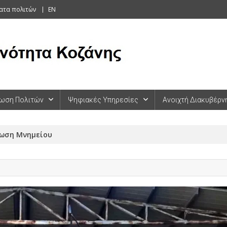
ατα πολιτών
EN
ωση Πολιτών
Ψηφιακές Υπηρεσίες
Ανοιχτή Διακυβέρν
τωση Μνημείου