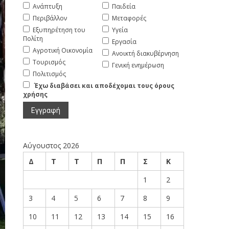
Ανάπτυξη
Παιδεία
Περιβάλλον
Μεταφορές
Εξυπηρέτηση του
Υγεία
Πολίτη
Εργασία
Αγροτική Οικονομία
Ανοικτή διακυβέρνηση
Τουρισμός
Γενική ενημέρωση
Πολιτισμός
Έχω διαβάσει και αποδέχομαι τους όρους
χρήσης
Αύγουστος 2026
Δ
Τ
Τ
Π
Π
Σ
Κ
1
2
3
4
5
6
7
8
9
10
11
12
13
14
15
16