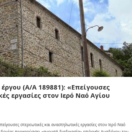
έργου (Α/Α 189881): «Επείγουσες
ές εργασίες στον Ιερό Ναό Αγίου
πείγουσες στερεωτικές και αναστηλωτικές εργασίες στον Ιερό Ναό
εδονίας προκηρύσσει «ανοιχτή διαδικασία» επιλογής Αναδόχου του