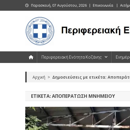
Skip
Παρασκευή, 07 Αυγούστου, 2026
Επικοινωνία
Αιτήμ
to
content
Περιφερειακή Ενότητα Κοζάνης
Περιφερειακή Ενότητα Κοζάνης
Ενημέρ
Αρχική
>
Δημοσιεύσεις με ετικέτα: Αποπερά
ΕΤΙΚΈΤΑ:
ΑΠΟΠΕΡΆΤΩΣΗ ΜΝΗΜΕΊΟΥ