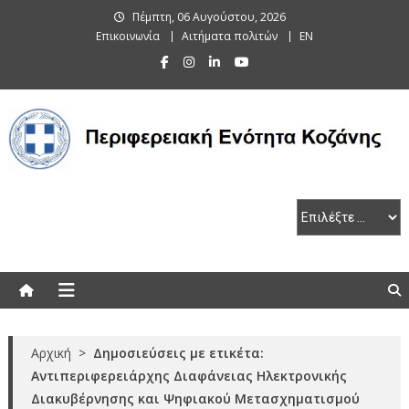
Skip
Πέμπτη, 06 Αυγούστου, 2026
to
Επικοινωνία
Αιτήματα πολιτών
EN
content
Περιφερειακή Ενότητα Κοζάνης
Αρχική
>
Δημοσιεύσεις με ετικέτα:
Αντιπεριφερειάρχης Διαφάνειας Ηλεκτρονικής
Διακυβέρνησης και Ψηφιακού Μετασχηματισμού