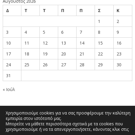
Αύγουστος 2026
Δ
Τ
Τ
Π
Π
Σ
Κ
1
2
3
4
5
6
7
8
9
10
11
12
13
14
15
16
17
18
19
20
21
22
23
24
25
26
27
28
29
30
31
« Ιούλ
Χρησιμοποιούμε cookies για να σας προσφέρουμε την καλύτερη
εμπειρία στον ιστότοπό μας.
Μπορείτε να μάθετε περισσότερα σχετικά με τα cookies που
Δημοκρατίας 27, Κοζάνη 50100 | Τηλέφωνο:
χρησιμοποιούμε ή να τα απενεργοποιήσετε, κάνοντας κλικ στις
2461351590 | Email: info.kozani@pdm.gov.gr