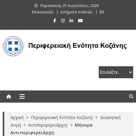
Skip
Παρασκευή, 07 Αυγούστου, 2026
to
Επικοινωνία
Αιτήματα πολιτών
EN
content
Περιφερειακή Ενότητα Κοζάνης
Αρχική
>
Περιφερειακή Ενότητα Κοζάνης
>
Διοικητική
Δομή
>
Αντιπεριφερειάρχης
>
Μήνυμα
Αντιπεριφερειάρχη