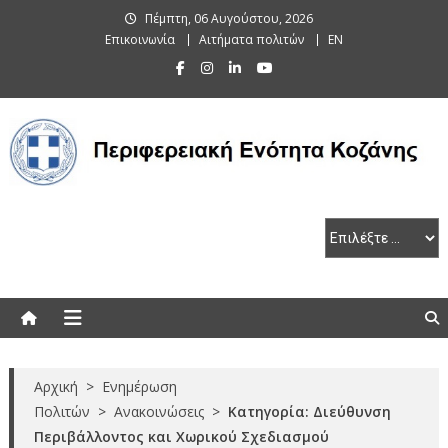
Skip
Πέμπτη, 06 Αυγούστου, 2026
to
Επικοινωνία
Αιτήματα πολιτών
EN
content
Περιφερειακή Ενότητα Κοζάνης
Αρχική
>
Ενημέρωση
Πολιτών
>
Ανακοινώσεις
>
Κατηγορία: Διεύθυνση
Περιβάλλοντος και Χωρικού Σχεδιασμού